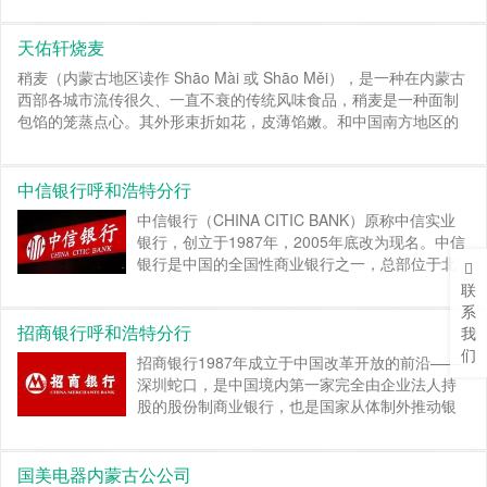
天佑轩烧麦
稍麦（内蒙古地区读作 Shāo Mài 或 Shāo Měi），是一种在内蒙古
西部各城市流传很久、一直不衰的传统风味食品，稍麦是一种面制
包馅的笼蒸点心。其外形束折如花，皮薄馅嫩。和中国南方地区的
传统小吃“烧卖”外形类似，但是所用馅料不同，内蒙古地区的稍美只
用牛羊肉和大葱，南方烧卖馅料种类繁多，不是一种食品。后来又
写作“烧麦”、“烧卖”、“稍美”“稍梅”、“烧梅”、“稍卖”等。
继续阅读 »
中信银行呼和浩特分行
中信银行（CHINA CITIC BANK）原称中信实业
银行，创立于1987年，2005年底改为现名。中信
银行是中国的全国性商业银行之一，总部位于北
京。
继续阅读 »
联
系
招商银行呼和浩特分行
我
们
招商银行1987年成立于中国改革开放的前沿——
深圳蛇口，是中国境内第一家完全由企业法人持
股的股份制商业银行，也是国家从体制外推动银
行业改革的第一家试点银行。
继续阅读 »
国美电器内蒙古公公司