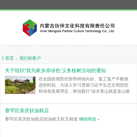
我们的客户
>
首页
关于组织“我为家乡添绿色”义务植树活动的通知
在全国疫情防控形势持续向好、复工复产不断推
进的时刻，为深入学习贯彻习近平生态文明思想
和绿色发展理念，推动践行“绿水青山就是金山银
山”理论，按照党中央“把内蒙古建成我国北方重要
生态安全屏障”的战略定位，加强生态保护和修
复，扩大城乡绿色空间，内蒙古自治区旅游协会
赛罕区喜庆软油糕店
在行业内发起“我为家乡添绿色”义务植树活动，我
赛罕区喜庆软油糕店的油糕又软又精道
继续阅读 »
会会员单位可以集体报名参加此次活动。
继续阅
读 »