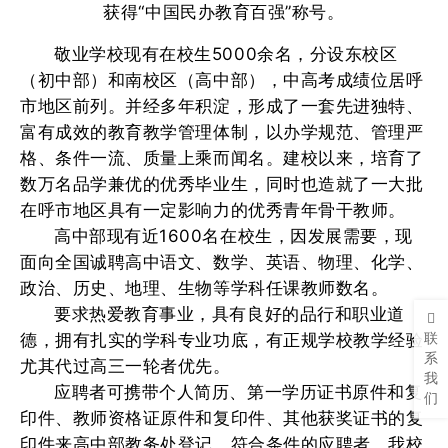
获得“中国民办教育百强”称号。
敬业学校现有在校生5000余名，分设东校区
（初中部）和南校区（高中部），中高考成绩位居呼
市地区前列。并经多年积淀，形成了一套先进独特、
富有成效的教育教学管理体制，以办学规范、管理严
格、条件一流、质量上乘而闻名。建校以来，培育了
数万名品学兼优的优秀毕业生，同时也造就了一大批
在呼市地区具有一定影响力的优秀青年骨干教师。
高中部现有近1600名在校生，因发展需要，现
面向全国诚聘高中语文、数学、英语、物理、化学、
政治、历史、地理、生物等学科任课教师数名。
要求热爱教育事业，具有良好的品行和职业道
联
德，拥有扎实的学科专业功底，有正规学校教学经验
系
尤其代过高三一轮者优先。
我
应聘者可携带个人简历、第一学历证书原件和复
们
印件、教师资格证原件和复印件、其他获奖证书的复
印件来高中部教务处登记。符合条件的应聘者，我校